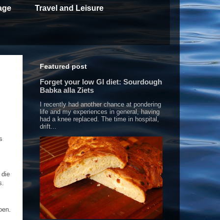
age
Travel and Leisure
Featured post
Forget your low GI diet: Sourdough
Babka alla Ziets
I recently had another chance at pondering
life and my experiences in general, having
had a knee replaced. The time in hospital,
drift...
s
 die
s.
oen.