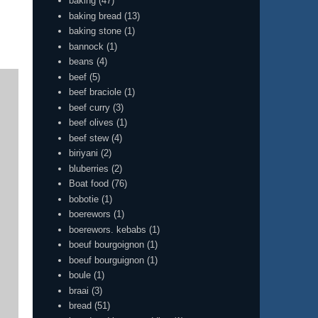
baking
(47)
baking bread
(13)
baking stone
(1)
bannock
(1)
beans
(4)
beef
(5)
beef braciole
(1)
beef curry
(3)
beef olives
(1)
beef stew
(4)
biriyani
(2)
bluberries
(2)
Boat food
(76)
bobotie
(1)
boerewors
(1)
boerewors. kebabs
(1)
boeuf bourgoignon
(1)
boeuf bourguignon
(1)
boule
(1)
braai
(3)
bread
(51)