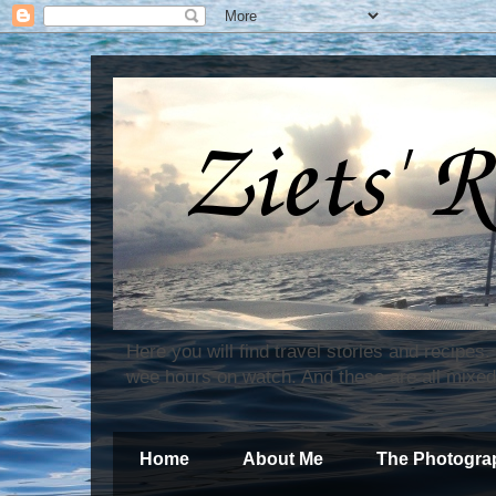
Here you will find travel stories and recipes
wee hours on watch. And these are all mixed
Home
About Me
The Photogra