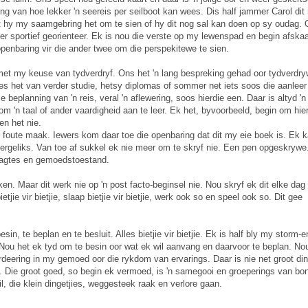
ring van hoe lekker 'n seereis per seilboot kan wees. Dis half jammer Carol dit 
at hy my saamgebring het om te sien of hy dit nog sal kan doen op sy oudag.
ier sportief georienteer. Ek is nou die verste op my lewenspad en begin afskaa
openbaring vir die ander twee om die perspekitewe te sien.
l met my keuse van tydverdryf. Ons het 'n lang bespreking gehad oor tydverdr
es het van verder studie, hetsy diplomas of sommer net iets soos die aanleer
 beplanning van 'n reis, veral 'n aflewering, soos hierdie een. Daar is altyd 'n
m 'n taal of ander vaardigheid aan te leer. Ek het, byvoorbeeld, begin om hie
en het nie.
r foute maak. Iewers kom daar toe die openbaring dat dit my eie boek is. Ek 
 dergeliks. Van toe af sukkel ek nie meer om te skryf nie. Een pen opgeskrywe
edagtes en gemoedstoestand.
n. Maar dit werk nie op 'n post facto-beginsel nie. Nou skryf ek dit elke dag
bietjie vir bietjie, slaap bietjie vir bietjie, werk ook so en speel ook so. Dit gee
in, te beplan en te besluit. Alles bietjie vir bietjie. Ek is half bly my storm-e
 Nou het ek tyd om te besin oor wat ek wil aanvang en daarvoor te beplan. No
ardeering in my gemoed oor die rykdom van ervarings. Daar is nie net groot di
ies. Die groot goed, so begin ek vermoed, is 'n samegooi en groeperings van bo
l, die klein dingetjies, weggesteek raak en verlore gaan.