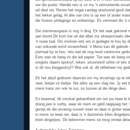
oor die punte. Hierdie reis is vir my 'n uitmuntende erva
wil deel nie. Renier het nogal vandag skertsend gesê d
het lekker gelag. Al drie van ons is op een of ander man
die fisiese uitdagings en ontberings. Ek vermoed dis 'n 
Die sterrenavigasie is nog 'n ding. Ek het raak gekorre
aan boord.Dit kom toe uit dat albei my skeepsmaats ide
'n nuwe taal. Dis miskien iets om in gedagte te hou by die
van onkunde en/of ervarenheid. 'n Mens kan dit gebruik o
joernaal by te hou. Iets wat ek nog nooit vantevore gedo
Eers was ek bang vir die leë papier. Toe was ek bang vi
enigiets daarin opskryf, teken, skoonskrif oefen of iets
is dit nou leeggeskryf? Wat ook al, dit reflekteer my g
Ek het altyd gedroom daarvan om my ervarings op te teke
neer, bietjie vir bietjie. Nie alles op een slag nie. Jy eet 
mens kans om ook te rus, so tussen al die dinge deur.
En bowenal, dit verskaf geleentheid om oor jou lewe te bes
drang jare is verby, waar ek roem en geld nagejaag het.
geniet ek die ervaring soveel meer en daar is groter wa
in mens se lewe nie, daar is 'n duisternis klein dingetj
klein dingetjies. Dit belemmer mens se insig omdat detai