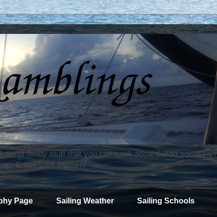
. Lots of foody stuff that you can cook aboard. And some yar
 up. Enjoy your sojourn!
phy Page
Sailing Weather
Sailing Schools