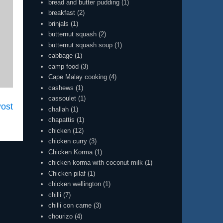
bread and butter pudding
(1)
breakfast
(2)
brinjals
(1)
butternut squash
(2)
butternut squash soup
(1)
cabbage
(1)
camp food
(3)
Cape Malay cooking
(4)
cashews
(1)
cassoulet
(1)
Post
challah
(1)
chapattis
(1)
chicken
(12)
chicken curry
(3)
Chicken Korma
(1)
chicken korma with coconut milk
(1)
Chicken pilaf
(1)
chicken wellington
(1)
chilli
(7)
chilli con carne
(3)
chourizo
(4)