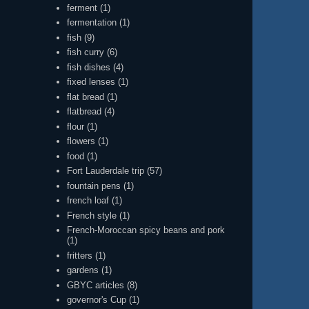
ferment
(1)
fermentation
(1)
fish
(9)
fish curry
(6)
fish dishes
(4)
fixed lenses
(1)
flat bread
(1)
flatbread
(4)
flour
(1)
flowers
(1)
food
(1)
Fort Lauderdale trip
(57)
fountain pens
(1)
french loaf
(1)
French style
(1)
French-Moroccan spicy beans and pork
(1)
fritters
(1)
gardens
(1)
GBYC articles
(8)
governor's Cup
(1)