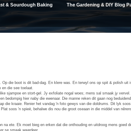
east & Sourdough Baking
The Gardening & DIY Blog P
Op die boot is dit bad-dag. En klere was. En terwyl ons op spit & polish uit i
en die see toelaat.
like sjampoe en stort-gel. Jy exfoliate nogal woes; mens sal smaak jy vervel.
m en bedompig hier naby die ewenaar. Die manne reken dit gaan nog beduidend
p die kraaie. Renier het vandag 'n foto gewys van die doldrums. Dit lyk soos
 Plat soos 'n spieë, behalwe dis nou die groot oseaan in die middel van nêren
oon na ete. Ek moet bieg en erken dat die onthouding en uitdroog mens goed d
ier se smaak waardeer.