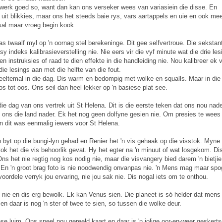
 werk goed so, want dan kan ons verseker wees van variasiein die disse. En
uit blikkies, maar ons het steeds baie rys, vars aartappels en uie en ook mee
 sal maar vroeg begin kook.
as twaalf myl op 'n oornag stel berekeninge. Dit gee selfvertroue. Die sekstant
y indeks kalibrasieverstelling nie. Nie eers vir die vyf minute wat die drie les
 instruksies of raad te dien effekte in die handleiding nie. Nou kalibreer ek 
die lesings aan met die helfte van die fout.
heeltemal in die dag. Dis warm en bedompig met wolke en squalls. Maar in die
os tot oos. Ons seil dan heel lekker op 'n basiese plat see.
ie dag van ons vertrek uit St Helena. Dit is die eerste teken dat ons nou nad
 ons die land nader. Ek het nog geen dolfyne gesien nie. Om presies te wees 
 en dit was eenmalig iewers voor St Helena.
 byt op die bungi-lyn gehad en Renier het 'n vis gehaak op die visstok. Myne
tok het die vis behoorlik gevat. Hy het egter na 'n minuut of wat losgekom. Di
Ons het nie regtig nog kos nodig nie, maar die visvangery bied darem 'n bietjie
. En 'n groot brag foto is nie noodwendig onvanpas nie. 'n Mens mag maar spo
oordele verryk jou ervaring, nie jou sak nie. Dis nogal iets om te onthou.
p nie en dis erg bewolk. Ek kan Venus sien. Die planeet is só helder dat mens
n daar is nog 'n ster of twee te sien, so tussen die wolke deur.
se luim. Ons speel nou gereeld kaart en daar is 'n jolige oor-en-weer geskerts