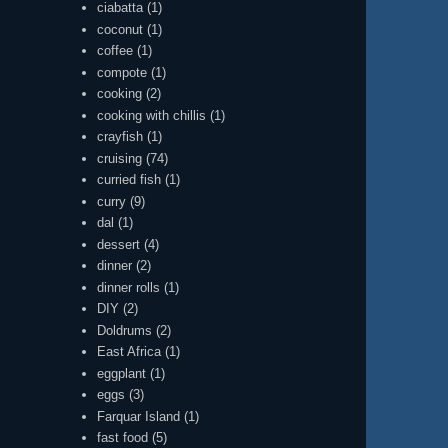
ciabatta
(1)
coconut
(1)
coffee
(1)
compote
(1)
cooking
(2)
cooking with chillis
(1)
crayfish
(1)
cruising
(74)
curried fish
(1)
curry
(9)
dal
(1)
dessert
(4)
dinner
(2)
dinner rolls
(1)
DIY
(2)
Doldrums
(2)
East Africa
(1)
eggplant
(1)
eggs
(3)
Farquar Island
(1)
fast food
(5)