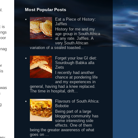
Most Popular Posts
l.
Eat a Piece of History:
Jaffles
 is
History for me and my
ings
age group in South Africa
voor
at any rate. Jaffles. A
very South African
variation of a sealed toasted...
 nag
Forget your low GI diet:
Sourdough Babka alla
er
Ziets
is
I recently had another
chance at pondering life
and my experiences in
general, having had a knee replaced.
 was
The time in hospital, drift...
s
Flavours of South Africa:
g
Bobotie
Being part of a large
blogging community has
some interesting side
effects. One of them
being the greater awareness of what
goes on ...
ery