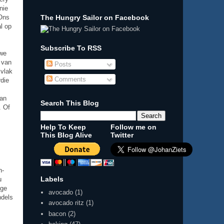
nie
The Hungry Sailor on Facebook
 Ons
l op
Subscribe To RSS
ywe
 van
Posts
 vlak
Comments
rdie
kan
Search This Blog
. Of
Help To Keep
Follow me on
This Blog Alive
Twitter
n-
Labels
u
nge
avocado
(1)
ndels
avocado ritz
(1)
bacon
(2)