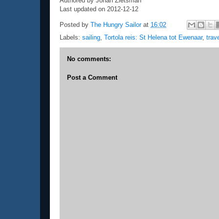
Authored by Johan Zietsman
Last updated on 2012-12-12
Posted by
The Hungry Sailor
at
16:02
Labels:
sailing
,
Tortola reis: St Helena tot Ewenaar
,
trav
No comments:
Post a Comment