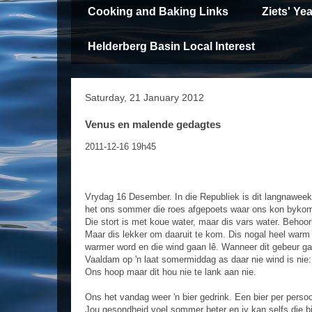
Cooking and Baking Links
Ziets' Y
Helderberg Basin Local Interest
Saturday, 21 January 2012
Venus en malende gedagtes
2011-12-16 19h45
Vrydag 16 Desember. In die Republiek is dit langnaweek. 
het ons sommer die roes afgepoets waar ons kon bykom 
Die stort is met koue water, maar dis vars water. Behoor
Maar dis lekker om daaruit te kom. Dis nogal heel war
warmer word en die wind gaan lê. Wanneer dit gebeur gaa
Vaaldam op 'n laat somermiddag as daar nie wind is nie:
Ons hoop maar dit hou nie te lank aan nie.
Ons het vandag weer 'n bier gedrink. Een bier per pers
Jou gesondheid voel sommer beter en jy kan selfs die b