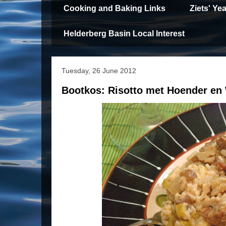
Cooking and Baking Links
Ziets' Y
Helderberg Basin Local Interest
Tuesday, 26 June 2012
Bootkos: Risotto met Hoender en