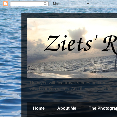
Here you will find travel stories and recipes
wee hours on watch. And these are all mixed
Home
About Me
The Photogra