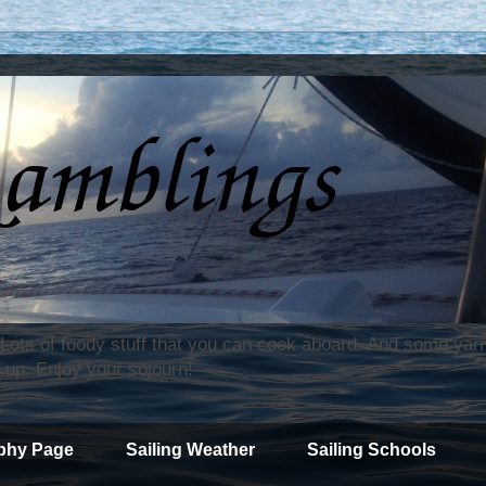
. Lots of foody stuff that you can cook aboard. And some yar
 up. Enjoy your sojourn!
phy Page
Sailing Weather
Sailing Schools