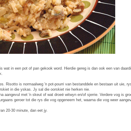
dis wat in een pot of pan gekook word. Hierdie gereg is dan ook een van daard
k.
ees. Risotto is normaalweg 'n pot-pourri van bestanddele en bestaan uit uie, ry
skiet in die yskas. Jy sal die oorskiet nie herken nie.
rna aangevul met 'n skeut of wat droeë witwyn en/of sjerrie. Verdere vog is gr
eurgaans geroer tot die rys die vog opgeneem het, waarna die vog weer aange
van 20-30 minute, dan eet jy.