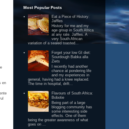
Most Popular Posts
Eat a Piece of History:
Jaffles
History for me and my
age group in South Africa
at any rate. Jaffles. A
very South African
variation of a sealed toasted...
Forget your low GI diet:
Sourdough Babka alla
Ziets
I recently had another
ie
chance at pondering life
and my experiences in
general, having had a knee replaced.
s en
The time in hospital, drift...
Flavours of South Africa:
oente
Bobotie
vul
Being part of a large
blogging community has
some interesting side
effects. One of them
being the greater awareness of what
goes on ...