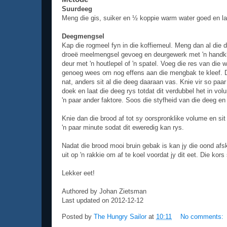
Suurdeeg
Meng die gis, suiker en ½ koppie warm water goed en laat
Deegmengsel
Kap die rogmeel fyn in die koffiemeul. Meng dan al die d
droeë meelmengsel gevoeg en deurgewerk met 'n handklit
deur met 'n houtlepel of 'n spatel. Voeg die res van die
genoeg wees om nog effens aan die mengbak te kleef. D
nat, anders sit al die deeg daaraan vas. Knie vir so paa
doek en laat die deeg rys totdat dit verdubbel het in vo
'n paar ander faktore. Soos die styfheid van die deeg en
Knie dan die brood af tot sy oorspronklike volume en si
'n paar minute sodat dit eweredig kan rys.
Nadat die brood mooi bruin gebak is kan jy die oond afska
uit op 'n rakkie om af te koel voordat jy dit eet. Die kor
Lekker eet!
Authored by Johan Zietsman
Last updated on 2012-12-12
Posted by
The Hungry Sailor
at
10:11
No comments: