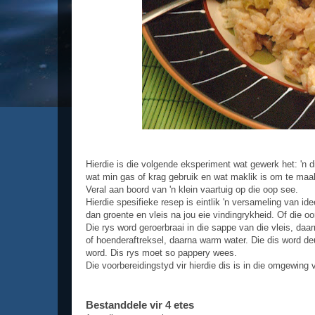
Hierdie is die volgende eksperiment wat gewerk het: 'n 
wat min gas of krag gebruik en wat maklik is om te maa
Veral aan boord van 'n klein vaartuig op die oop see.
Hierdie spesifieke resep is eintlik 'n versameling van id
dan groente en vleis na jou eie vindingrykheid. Of die oor
Die rys word geroerbraai in die sappe van die vleis, daa
of hoenderaftreksel, daarna warm water. Die dis word d
word. Dis rys moet so pappery wees.
Die voorbereidingstyd vir hierdie dis is in die omgewing 
Bestanddele vir 4 etes