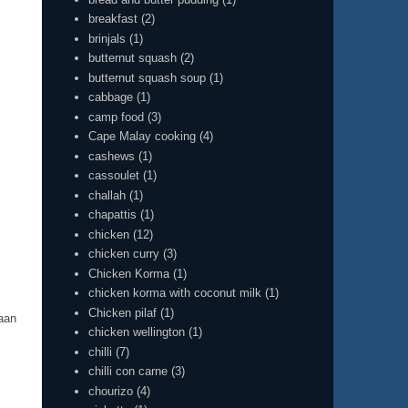
breakfast
(2)
brinjals
(1)
butternut squash
(2)
butternut squash soup
(1)
cabbage
(1)
camp food
(3)
Cape Malay cooking
(4)
cashews
(1)
cassoulet
(1)
challah
(1)
chapattis
(1)
chicken
(12)
chicken curry
(3)
Chicken Korma
(1)
chicken korma with coconut milk
(1)
Chicken pilaf
(1)
laan
chicken wellington
(1)
chilli
(7)
chilli con carne
(3)
chourizo
(4)