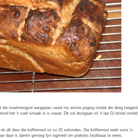
k het die meelmengsel aangepas vanaf my eerste poging omdat die deeg toeges
ood het 'n soet smaak is is swaar. Dit sal deurgaan vir 'n lae GI brood omdat
t ek dit deur die koffiemeul vir so 20 sekondes. Die koffiemeul werk soos 'n
ar daar is darem genoeg fyn rogmeel om prakties bruikbaar te wees.