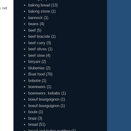
f
baking bread
(13)
s net
baking stone
(1)
bannock
(1)
beans
(4)
beef
(5)
beef braciole
(1)
beef curry
(3)
beef olives
(1)
beef stew
(4)
biriyani
(2)
bluberries
(2)
Boat food
(76)
bobotie
(1)
boerewors
(1)
boerewors. kebabs
(1)
boeuf bourgoignon
(1)
boeuf bourguignon
(1)
boule
(1)
braai
(3)
bread
(51)
bread and butter pudding
(1)