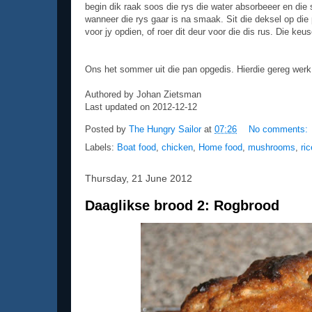
begin dik raak soos die rys die water absorbeeer en die 
wanneer die rys gaar is na smaak. Sit die deksel op die p
voor jy opdien, of roer dit deur voor die dis rus. Die keus
Ons het sommer uit die pan opgedis. Hierdie gereg wer
Authored by Johan Zietsman
Last updated on 2012-12-12
Posted by
The Hungry Sailor
at
07:26
No comments:
Labels:
Boat food
,
chicken
,
Home food
,
mushrooms
,
ric
Thursday, 21 June 2012
Daaglikse brood 2: Rogbrood