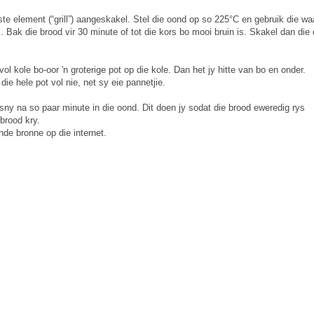
te element (“grill”) aangeskakel. Stel die oond op so 225°C en gebruik die wa
 Bak die brood vir 30 minute of tot die kors bo mooi bruin is. Skakel dan die
ol kole bo-oor 'n groterige pot op die kole. Dan het jy hitte van bo en onder.
ie hele pot vol nie, net sy eie pannetjie.
 sny na so paar minute in die oond. Dit doen jy sodat die brood eweredig rys
brood kry.
nde bronne op die internet.