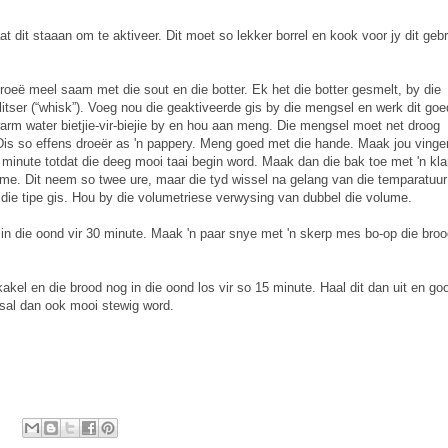
 dit staaan om te aktiveer. Dit moet so lekker borrel en kook voor jy dit gebr
roeë meel saam met die sout en die botter. Ek het die botter gesmelt, by die
ser (“whisk”). Voeg nou die geaktiveerde gis by die mengsel en werk dit goe
 warm water bietjie-vir-biejie by en hou aan meng. Die mengsel moet net droog
is so effens droeër as 'n pappery. Meng goed met die hande. Maak jou vinge
r minute totdat die deeg mooi taai begin word. Maak dan die bak toe met 'n kl
lume. Dit neem so twee ure, maar die tyd wissel na gelang van die temparatuur
 die tipe gis. Hou by die volumetriese verwysing van dubbel die volume.
t in die oond vir 30 minute. Maak 'n paar snye met 'n skerp mes bo-op die bro
kel en die brood nog in die oond los vir so 15 minute. Haal dit dan uit en goo
s sal dan ook mooi stewig word.