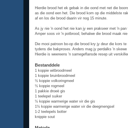
Hierdie brood het ek gebak in die oond met net die boons
as die oond een het. Die brood kom op die middelste rak.
af en los die brood daarin vir nog 15 minute.
As jy nie 'n oond het nie kan jy een prakseer met 'n pan v
Amper soos vir 'n potbrood, behalwe die brood maak nie d
Die mooi patroon bo-op die brood kry jy deur die kors te
tydens die bakproses. Anders mag jy perdalks 'n skewe 
Hierdie is weereens 'n samegeflansde resep uit verskille
Bestanddele
1 koppie witbroodmeel
1 koppie bruinbroodmeel
½ koppie volkoringmeel
½ koppie rogmeel
1 pakkie droeë gis
1 teelepel suiker
½ koppie warmerige water vir die gis
1½ koppie warmerige water vir die deegmengsel
1-2 teelepels botter
knippie sout
Metode