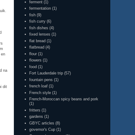
ferment
(1)
fermentation
(1)
uik.
fish
(9)
fish curry
(6)
fish dishes
(4)
d
fixed lenses
(1)
flat bread
(1)
rs
flatbread
(4)
am
flour
(1)
 en
flowers
(1)
food
(1)
od na
Fort Lauderdale trip
(57)
fountain pens
(1)
french loaf
(1)
i dit
French style
(1)
French-Moroccan spicy beans and pork
(1)
fritters
(1)
gardens
(1)
GBYC articles
(8)
governor's Cup
(1)