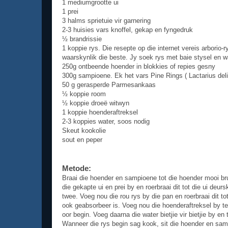
1 mediumgrootte ui
1 prei
3 halms sprietuie vir garnering
2-3 huisies vars knoffel, gekap en fyngedruk
½ brandrissie
1 koppie rys. Die resepte op die internet vereis arborio-r
waarskynlik die beste. Jy soek rys met baie stysel en 
250g ontbeende hoender in blokkies of repies gesny
300g sampioene. Ek het vars Pine Rings ( Lactarius del
50 g gerasperde Parmesankaas
½ koppie room
½ koppie droeë witwyn
1 koppie hoenderaftreksel
2-3 koppies water, soos nodig
Skeut kookolie
sout en peper
Metode:
Braai die hoender en sampioene tot die hoender mooi brui
die gekapte ui en prei by en roerbraai dit tot die ui deur
twee. Voeg nou die rou rys by die pan en roerbraai dit to
ook geabsorbeer is. Voeg nou die hoenderaftreksel by te
oor begin. Voeg daarna die water bietjie vir bietjie by en 
Wanneer die rys begin sag kook, sit die hoender en samp