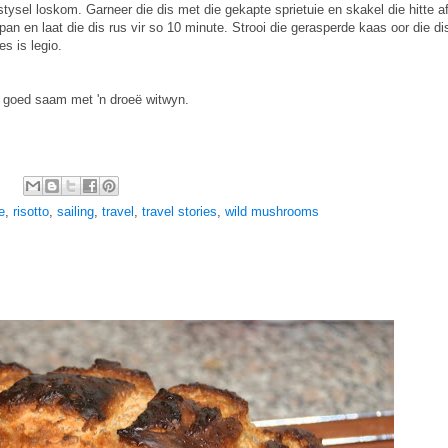
stysel loskom. Garneer die dis met die gekapte sprietuie en skakel die hitte a
an en laat die dis rus vir so 10 minute. Strooi die gerasperde kaas oor die di
es is legio.
k goed saam met 'n droeë witwyn.
e
,
risotto
,
sailing
,
travel
,
travel stories
,
wild mushrooms