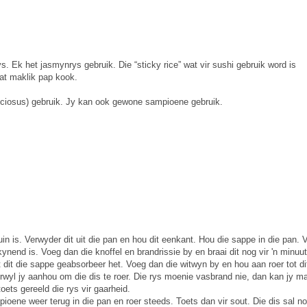
ys. Ek het jasmynrys gebruik. Die “sticky rice” wat vir sushi gebruik word is
wat maklik pap kook.
iciosus) gebruik. Jy kan ook gewone sampioene gebruik.
n is. Verwyder dit uit die pan en hou dit eenkant. Hou die sappe in die pan. 
skynend is. Voeg dan die knoffel en brandrissie by en braai dit nog vir 'n minuut
t dit die sappe geabsorbeer het. Voeg dan die witwyn by en hou aan roer tot di
rwyl jy aanhou om die dis te roer. Die rys moenie vasbrand nie, dan kan jy m
toets gereeld die rys vir gaarheid.
ioene weer terug in die pan en roer steeds. Toets dan vir sout. Die dis sal n