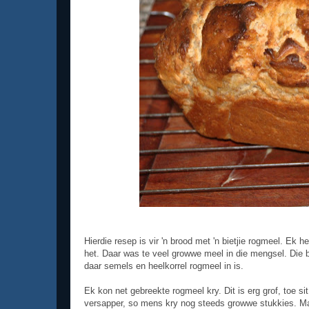
Hierdie resep is vir 'n brood met 'n bietjie rogmeel. E
het. Daar was te veel growwe meel in die mengsel. Die br
daar semels en heelkorrel rogmeel in is.
Ek kon net gebreekte rogmeel kry. Dit is erg grof, toe si
versapper, so mens kry nog steeds growwe stukkies. Ma