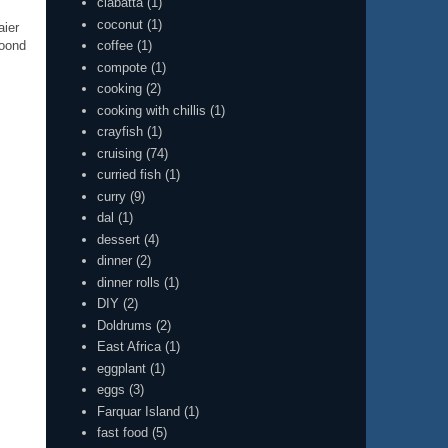
ciabatta
(1)
coconut
(1)
aier
coffee
(1)
 oond
compote
(1)
cooking
(2)
cooking with chillis
(1)
crayfish
(1)
cruising
(74)
curried fish
(1)
curry
(9)
dal
(1)
dessert
(4)
dinner
(2)
dinner rolls
(1)
DIY
(2)
Doldrums
(2)
East Africa
(1)
eggplant
(1)
eggs
(3)
Farquar Island
(1)
fast food
(5)