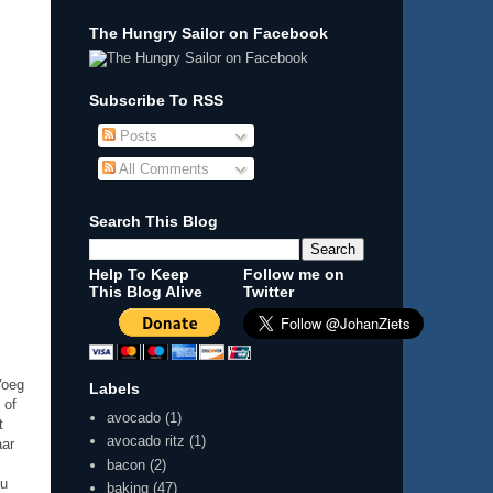
The Hungry Sailor on Facebook
Subscribe To RSS
Posts
All Comments
Search This Blog
Help To Keep
Follow me on
This Blog Alive
Twitter
Voeg
Labels
 of
avocado
(1)
t
avocado ritz
(1)
aar
bacon
(2)
ou
baking
(47)