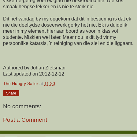
viskerrie-gereg voel ek glad nie beskroomd nie. Die kos
smaak hengse lekker en is nie te sterk nie.
Dit het vandag by my opgekom dat dit 'n bestiering is dat ek
nie die deeltydse doseerwerk gerky het nie. Ek is duidelik
meer in my element hier aan boord as voor 'n klas vol
studente. Miskien wel later. Maar nou is dit tyd vir my
persoonlike katarsis, 'n reiniging van die siel en die liggaam.
Authored by Johan Zietsman
Last updated on 2012-12-12
The Hungry Sailor
at
11:20
Share
No comments:
Post a Comment