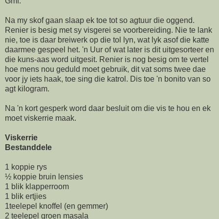
Gmf.
Na my skof gaan slaap ek toe tot so agtuur die oggend.
Renier is besig met sy visgerei se voorbereiding. Nie te lank
nie, toe is daar breiwerk op die tol lyn, wat lyk asof die katte
daarmee gespeel het. 'n Uur of wat later is dit uitgesorteer en
die kuns-aas word uitgesit. Renier is nog besig om te vertel
hoe mens nou geduld moet gebruik, dit vat soms twee dae
voor jy iets haak, toe sing die katrol. Dis toe 'n bonito van so
agt kilogram.
Na 'n kort gesperk word daar besluit om die vis te hou en ek
moet viskerrie maak.
Viskerrie
Bestanddele
1 koppie rys
½ koppie bruin lensies
1 blik klapperroom
1 blik ertjies
1teelepel knoffel (en gemmer)
2 teelepel groen masala