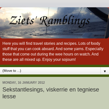
Here you will find travel stories and recipes. Lots of foody
stuff that you can cook aboard. And some yarns. Especially
those that come out during the wee hours on watch. And
these are all mixed up. Enjoy your sojourn!
▼
MONDAY, 16 JANUARY 2012
Sekstantlesings, viskerrie en tegniese
lesse