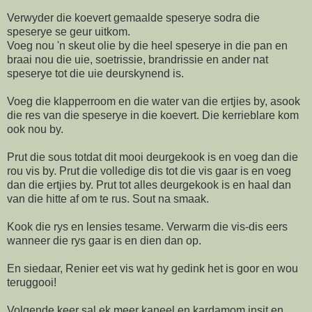
Verwyder die koevert gemaalde speserye sodra die
speserye se geur uitkom.
Voeg nou 'n skeut olie by die heel speserye in die pan en
braai nou die uie, soetrissie, brandrissie en ander nat
speserye tot die uie deurskynend is.
Voeg die klapperroom en die water van die ertjies by, asook
die res van die speserye in die koevert. Die kerrieblare kom
ook nou by.
Prut die sous totdat dit mooi deurgekook is en voeg dan die
rou vis by. Prut die volledige dis tot die vis gaar is en voeg
dan die ertjies by. Prut tot alles deurgekook is en haal dan
van die hitte af om te rus. Sout na smaak.
Kook die rys en lensies tesame. Verwarm die vis-dis eers
wanneer die rys gaar is en dien dan op.
En siedaar, Renier eet vis wat hy gedink het is goor en wou
teruggooi!
Volgende keer sal ek meer kaneel en kardamom insit en