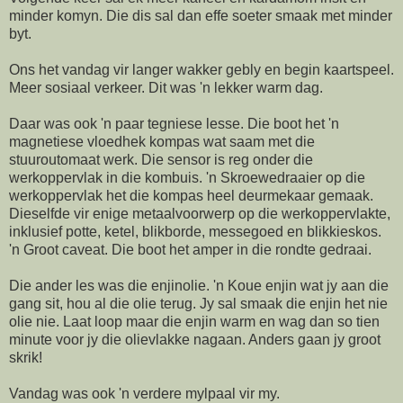
minder komyn. Die dis sal dan effe soeter smaak met minder
byt.
Ons het vandag vir langer wakker gebly en begin kaartspeel.
Meer sosiaal verkeer. Dit was 'n lekker warm dag.
Daar was ook 'n paar tegniese lesse. Die boot het 'n
magnetiese vloedhek kompas wat saam met die
stuuroutomaat werk. Die sensor is reg onder die
werkoppervlak in die kombuis. 'n Skroewedraaier op die
werkoppervlak het die kompas heel deurmekaar gemaak.
Dieselfde vir enige metaalvoorwerp op die werkoppervlakte,
inklusief potte, ketel, blikborde, messegoed en blikkieskos.
'n Groot caveat. Die boot het amper in die rondte gedraai.
Die ander les was die enjinolie. 'n Koue enjin wat jy aan die
gang sit, hou al die olie terug. Jy sal smaak die enjin het nie
olie nie. Laat loop maar die enjin warm en wag dan so tien
minute voor jy die olievlakke nagaan. Anders gaan jy groot
skrik!
Vandag was ook 'n verdere mylpaal vir my.