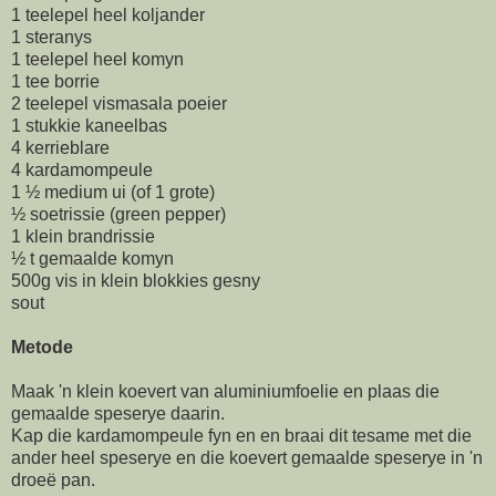
1 teelepel heel koljander
1 steranys
1 teelepel heel komyn
1 tee borrie
2 teelepel vismasala poeier
1 stukkie kaneelbas
4 kerrieblare
4 kardamompeule
1 ½ medium ui (of 1 grote)
½ soetrissie (green pepper)
1 klein brandrissie
½ t gemaalde komyn
500g vis in klein blokkies gesny
sout
Metode
Maak 'n klein koevert van aluminiumfoelie en plaas die
gemaalde speserye daarin.
Kap die kardamompeule fyn en en braai dit tesame met die
ander heel speserye en die koevert gemaalde speserye in 'n
droeë pan.