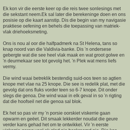
Ek kon vir die eerste keer op die reis twee sonlesings met
die sekstant neem.Ek sal later die berekeninge doen en ons
posisie op die kaart aanstip. Dis die begin van my navigasie
praktiese oefening en behels die toepassing van matriek-
vlak driehoeksmeting.
Ons is nou al oor die halfpadmerk na St Helena, tans so
knap noord van die Valdivia-banke. Dis 'n ondersese
gebergte wat die see heel vlak maak en wat groot golwe en
'n deurmekaar see tot gevolg het. 'n Plek wat mens liefs
vermy.
Die wind waai betreklik bestendig suid-oos teen so agtien
knope met vlae na 25 knope. Die see is redelik plat, met die
gevolg dat ons fluks vorder teen so 6-7 knope. Dit onder
slegs die genoa. Die wind waai in elk geval in so 'n rigting
dat die hoofseil net die genoa sal blok.
Ek het so pas vir my 'n porsie oorskiet viskerrie gaan
opwarm en geëet. Dit smaak lekkerder noudat die geure
verder kans gehad het om te ontwikkel. Vir 'n eerste