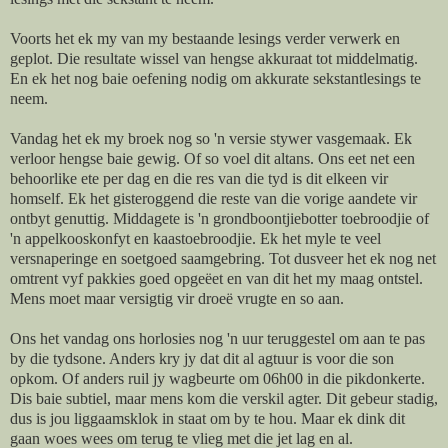
Voorts het ek my van my bestaande lesings verder verwerk en
geplot. Die resultate wissel van hengse akkuraat tot middelmatig.
En ek het nog baie oefening nodig om akkurate sekstantlesings te
neem.
Vandag het ek my broek nog so 'n versie stywer vasgemaak. Ek
verloor hengse baie gewig. Of so voel dit altans. Ons eet net een
behoorlike ete per dag en die res van die tyd is dit elkeen vir
homself. Ek het gisteroggend die reste van die vorige aandete vir
ontbyt genuttig. Middagete is 'n grondboontjiebotter toebroodjie of
'n appelkooskonfyt en kaastoebroodjie. Ek het myle te veel
versnaperinge en soetgoed saamgebring. Tot dusveer het ek nog net
omtrent vyf pakkies goed opgeëet en van dit het my maag ontstel.
Mens moet maar versigtig vir droeë vrugte en so aan.
Ons het vandag ons horlosies nog 'n uur teruggestel om aan te pas
by die tydsone. Anders kry jy dat dit al agtuur is voor die son
opkom. Of anders ruil jy wagbeurte om 06h00 in die pikdonkerte.
Dis baie subtiel, maar mens kom die verskil agter. Dit gebeur stadig,
dus is jou liggaamsklok in staat om by te hou. Maar ek dink dit
gaan woes wees om terug te vlieg met die jet lag en al.