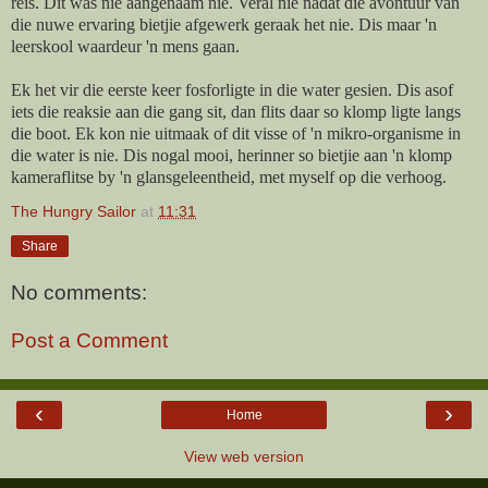
reis. Dit was nie aangenaam nie. Veral nie nadat die avontuur van
die nuwe ervaring bietjie afgewerk geraak het nie. Dis maar 'n
leerskool waardeur 'n mens gaan.
Ek het vir die eerste keer fosforligte in die water gesien. Dis asof
iets die reaksie aan die gang sit, dan flits daar so klomp ligte langs
die boot. Ek kon nie uitmaak of dit visse of 'n mikro-organisme in
die water is nie. Dis nogal mooi, herinner so bietjie aan 'n klomp
kameraflitse by 'n glansgeleentheid, met myself op die verhoog.
The Hungry Sailor
at
11:31
Share
No comments:
Post a Comment
‹
›
Home
View web version