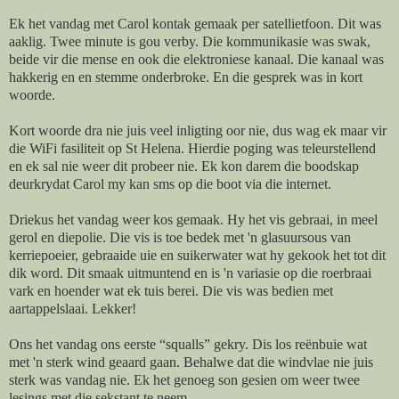
Ek het vandag met Carol kontak gemaak per satellietfoon. Dit was
aaklig. Twee minute is gou verby. Die kommunikasie was swak,
beide vir die mense en ook die elektroniese kanaal. Die kanaal was
hakkerig en en stemme onderbroke. En die gesprek was in kort
woorde.
Kort woorde dra nie juis veel inligting oor nie, dus wag ek maar vir
die WiFi fasiliteit op St Helena. Hierdie poging was teleurstellend
en ek sal nie weer dit probeer nie. Ek kon darem die boodskap
deurkrydat Carol my kan sms op die boot via die internet.
Driekus het vandag weer kos gemaak. Hy het vis gebraai, in meel
gerol en diepolie. Die vis is toe bedek met 'n glasuursous van
kerriepoeier, gebraaide uie en suikerwater wat hy gekook het tot dit
dik word. Dit smaak uitmuntend en is 'n variasie op die roerbraai
vark en hoender wat ek tuis berei. Die vis was bedien met
aartappelslaai. Lekker!
Ons het vandag ons eerste “squalls” gekry. Dis los reënbuie wat
met 'n sterk wind geaard gaan. Behalwe dat die windvlae nie juis
sterk was vandag nie. Ek het genoeg son gesien om weer twee
lesings met die sekstant te neem.