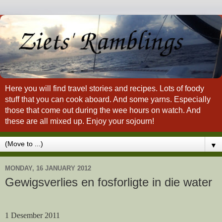
Here you will find travel stories and recipes. Lots of foody
stuff that you can cook aboard. And some yarns. Especially
those that come out during the wee hours on watch. And
these are all mixed up. Enjoy your sojourn!
▼
MONDAY, 16 JANUARY 2012
Gewigsverlies en fosforligte in die water
1 Desember 2011