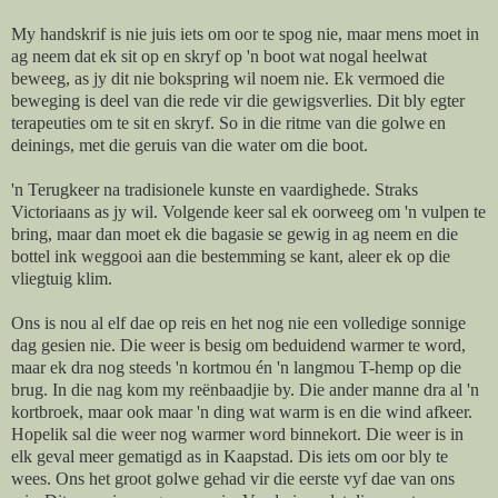
My handskrif is nie juis iets om oor te spog nie, maar mens moet in
ag neem dat ek sit op en skryf op 'n boot wat nogal heelwat
beweeg, as jy dit nie bokspring wil noem nie. Ek vermoed die
beweging is deel van die rede vir die gewigsverlies. Dit bly egter
terapeuties om te sit en skryf. So in die ritme van die golwe en
deinings, met die geruis van die water om die boot.
'n Terugkeer na tradisionele kunste en vaardighede. Straks
Victoriaans as jy wil. Volgende keer sal ek oorweeg om 'n vulpen te
bring, maar dan moet ek die bagasie se gewig in ag neem en die
bottel ink weggooi aan die bestemming se kant, aleer ek op die
vliegtuig klim.
Ons is nou al elf dae op reis en het nog nie een volledige sonnige
dag gesien nie. Die weer is besig om beduidend warmer te word,
maar ek dra nog steeds 'n kortmou én 'n langmou T-hemp op die
brug. In die nag kom my reënbaadjie by. Die ander manne dra al 'n
kortbroek, maar ook maar 'n ding wat warm is en die wind afkeer.
Hopelik sal die weer nog warmer word binnekort. Die weer is in
elk geval meer gematigd as in Kaapstad. Dis iets om oor bly te
wees. Ons het groot golwe gehad vir die eerste vyf dae van ons