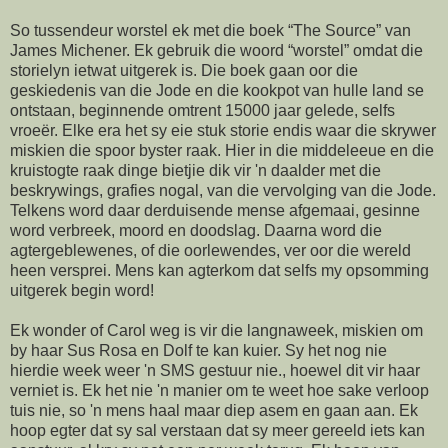
So tussendeur worstel ek met die boek “The Source” van
James Michener. Ek gebruik die woord “worstel” omdat die
storielyn ietwat uitgerek is. Die boek gaan oor die
geskiedenis van die Jode en die kookpot van hulle land se
ontstaan, beginnende omtrent 15000 jaar gelede, selfs
vroeër. Elke era het sy eie stuk storie endis waar die skrywer
miskien die spoor byster raak. Hier in die middeleeue en die
kruistogte raak dinge bietjie dik vir 'n daalder met die
beskrywings, grafies nogal, van die vervolging van die Jode.
Telkens word daar derduisende mense afgemaai, gesinne
word verbreek, moord en doodslag. Daarna word die
agtergeblewenes, of die oorlewendes, ver oor die wereld
heen versprei. Mens kan agterkom dat selfs my opsomming
uitgerek begin word!
Ek wonder of Carol weg is vir die langnaweek, miskien om
by haar Sus Rosa en Dolf te kan kuier. Sy het nog nie
hierdie week weer 'n SMS gestuur nie., hoewel dit vir haar
verniet is. Ek het nie 'n manier om te weet hoe sake verloop
tuis nie, so 'n mens haal maar diep asem en gaan aan. Ek
hoop egter dat sy sal verstaan dat sy meer gereeld iets kan