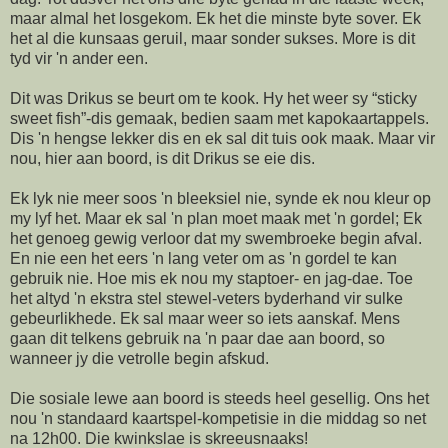
maar almal het losgekom. Ek het die minste byte sover. Ek
het al die kunsaas geruil, maar sonder sukses. More is dit
tyd vir 'n ander een.
Dit was Drikus se beurt om te kook. Hy het weer sy “sticky
sweet fish”-dis gemaak, bedien saam met kapokaartappels.
Dis 'n hengse lekker dis en ek sal dit tuis ook maak. Maar vir
nou, hier aan boord, is dit Drikus se eie dis.
Ek lyk nie meer soos 'n bleeksiel nie, synde ek nou kleur op
my lyf het. Maar ek sal 'n plan moet maak met 'n gordel; Ek
het genoeg gewig verloor dat my swembroeke begin afval.
En nie een het eers 'n lang veter om as 'n gordel te kan
gebruik nie. Hoe mis ek nou my staptoer- en jag-dae. Toe
het altyd 'n ekstra stel stewel-veters byderhand vir sulke
gebeurlikhede. Ek sal maar weer so iets aanskaf. Mens
gaan dit telkens gebruik na 'n paar dae aan boord, so
wanneer jy die vetrolle begin afskud.
Die sosiale lewe aan boord is steeds heel gesellig. Ons het
nou 'n standaard kaartspel-kompetisie in die middag so net
na 12h00. Die kwinkslae is skreeusnaaks!