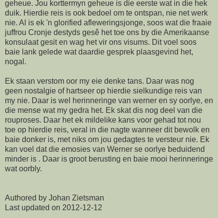
geheue. Jou korttermyn geheue is die eerste wat in die hek
duik. Hierdie reis is ook bedoel om te ontspan, nie net werk
nie. Al is ek 'n glorified afleweringsjonge, soos wat die fraaie
juffrou Cronje destyds gesê het toe ons by die Amerikaanse
konsulaat gesit en wag het vir ons visums. Dit voel soos
baie lank gelede wat daardie gesprek plaasgevind het,
nogal.
Ek staan verstom oor my eie denke tans. Daar was nog
geen nostalgie of hartseer op hierdie sielkundige reis van
my nie. Daar is wel herinneringe van werner en sy oorlye, en
die mense wat my gedra het. Ek skat dis nog deel van die
rouproses. Daar het ek mildelike kans voor gehad tot nou
toe op hierdie reis, veral in die nagte wanneer dit bewolk en
baie donker is, met niks om jou gedagtes te versteur nie. Ek
kan voel dat die emosies van Werner se oorlye beduidend
minder is . Daar is groot berusting en baie mooi herinneringe
wat oorbly.
Authored by Johan Zietsman
Last updated on 2012-12-12