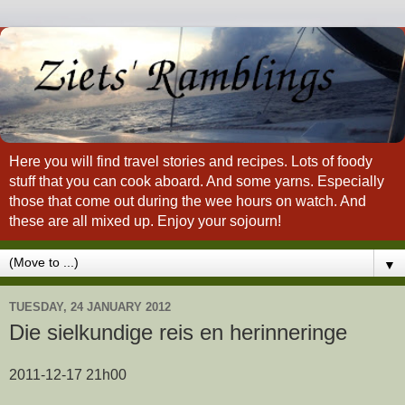
Here you will find travel stories and recipes. Lots of foody
stuff that you can cook aboard. And some yarns. Especially
those that come out during the wee hours on watch. And
these are all mixed up. Enjoy your sojourn!
▼
TUESDAY, 24 JANUARY 2012
Die sielkundige reis en herinneringe
2011-12-17 21h00