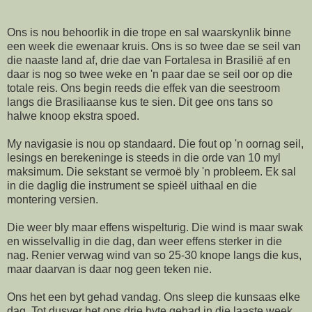
Ons is nou behoorlik in die trope en sal waarskynlik binne
een week die ewenaar kruis. Ons is so twee dae se seil van
die naaste land af, drie dae van Fortalesa in Brasilië af en
daar is nog so twee weke en 'n paar dae se seil oor op die
totale reis. Ons begin reeds die effek van die seestroom
langs die Brasiliaanse kus te sien. Dit gee ons tans so
halwe knoop ekstra spoed.
My navigasie is nou op standaard. Die fout op 'n oornag seil,
lesings en berekeninge is steeds in die orde van 10 myl
maksimum. Die sekstant se vermoë bly 'n probleem. Ek sal
in die daglig die instrument se spieël uithaal en die
montering versien.
Die weer bly maar effens wispelturig. Die wind is maar swak
en wisselvallig in die dag, dan weer effens sterker in die
nag. Renier verwag wind van so 25-30 knope langs die kus,
maar daarvan is daar nog geen teken nie.
Ons het een byt gehad vandag. Ons sleep die kunsaas elke
dag. Tot dusver het ons drie byte gehad in die laaste week,