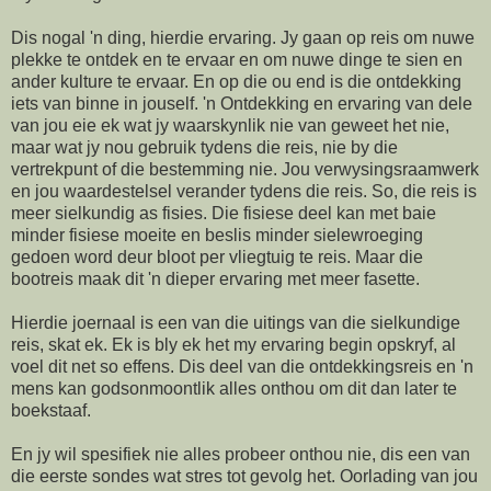
Dis nogal 'n ding, hierdie ervaring. Jy gaan op reis om nuwe
plekke te ontdek en te ervaar en om nuwe dinge te sien en
ander kulture te ervaar. En op die ou end is die ontdekking
iets van binne in jouself. 'n Ontdekking en ervaring van dele
van jou eie ek wat jy waarskynlik nie van geweet het nie,
maar wat jy nou gebruik tydens die reis, nie by die
vertrekpunt of die bestemming nie. Jou verwysingsraamwerk
en jou waardestelsel verander tydens die reis. So, die reis is
meer sielkundig as fisies. Die fisiese deel kan met baie
minder fisiese moeite en beslis minder sielewroeging
gedoen word deur bloot per vliegtuig te reis. Maar die
bootreis maak dit 'n dieper ervaring met meer fasette.
Hierdie joernaal is een van die uitings van die sielkundige
reis, skat ek. Ek is bly ek het my ervaring begin opskryf, al
voel dit net so effens. Dis deel van die ontdekkingsreis en 'n
mens kan godsonmoontlik alles onthou om dit dan later te
boekstaaf.
En jy wil spesifiek nie alles probeer onthou nie, dis een van
die eerste sondes wat stres tot gevolg het. Oorlading van jou