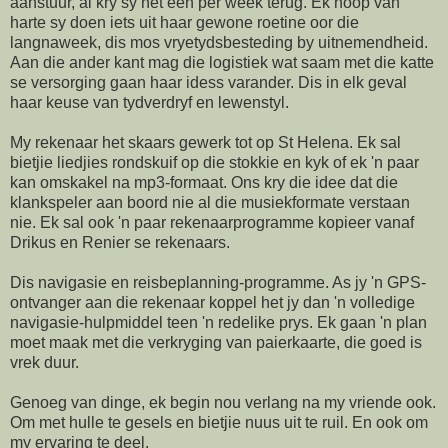
aanstuur, al kry sy net een per week terug. Ek hoop van
harte sy doen iets uit haar gewone roetine oor die
langnaweek, dis mos vryetydsbesteding by uitnemendheid.
Aan die ander kant mag die logistiek wat saam met die katte
se versorging gaan haar idess varander. Dis in elk geval
haar keuse van tydverdryf en lewenstyl.
My rekenaar het skaars gewerk tot op St Helena. Ek sal
bietjie liedjies rondskuif op die stokkie en kyk of ek 'n paar
kan omskakel na mp3-formaat. Ons kry die idee dat die
klankspeler aan boord nie al die musiekformate verstaan
nie. Ek sal ook 'n paar rekenaarprogramme kopieer vanaf
Drikus en Renier se rekenaars.
Dis navigasie en reisbeplanning-programme. As jy 'n GPS-
ontvanger aan die rekenaar koppel het jy dan 'n volledige
navigasie-hulpmiddel teen 'n redelike prys. Ek gaan 'n plan
moet maak met die verkryging van paierkaarte, die goed is
vrek duur.
Genoeg van dinge, ek begin nou verlang na my vriende ook.
Om met hulle te gesels en bietjie nuus uit te ruil. En ook om
my ervaring te deel.