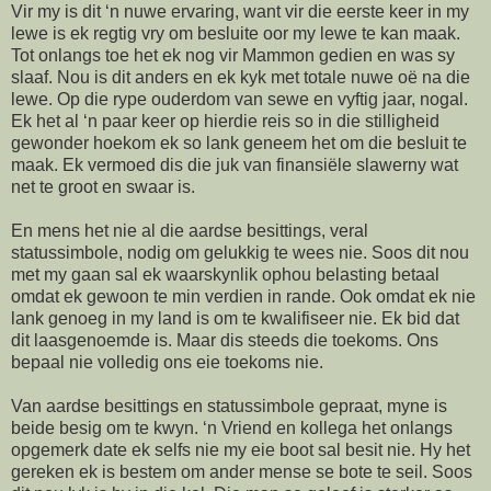
Vir my is dit ‘n nuwe ervaring, want vir die eerste keer in my
lewe is ek regtig vry om besluite oor my lewe te kan maak.
Tot onlangs toe het ek nog vir Mammon gedien en was sy
slaaf. Nou is dit anders en ek kyk met totale nuwe oë na die
lewe. Op die rype ouderdom van sewe en vyftig jaar, nogal.
Ek het al ‘n paar keer op hierdie reis so in die stilligheid
gewonder hoekom ek so lank geneem het om die besluit te
maak. Ek vermoed dis die juk van finansiële slawerny wat
net te groot en swaar is.
En mens het nie al die aardse besittings, veral
statussimbole, nodig om gelukkig te wees nie. Soos dit nou
met my gaan sal ek waarskynlik ophou belasting betaal
omdat ek gewoon te min verdien in rande. Ook omdat ek nie
lank genoeg in my land is om te kwalifiseer nie. Ek bid dat
dit laasgenoemde is. Maar dis steeds die toekoms. Ons
bepaal nie volledig ons eie toekoms nie.
Van aardse besittings en statussimbole gepraat, myne is
beide besig om te kwyn. ‘n Vriend en kollega het onlangs
opgemerk date ek selfs nie my eie boot sal besit nie. Hy het
gereken ek is bestem om ander mense se bote te seil. Soos