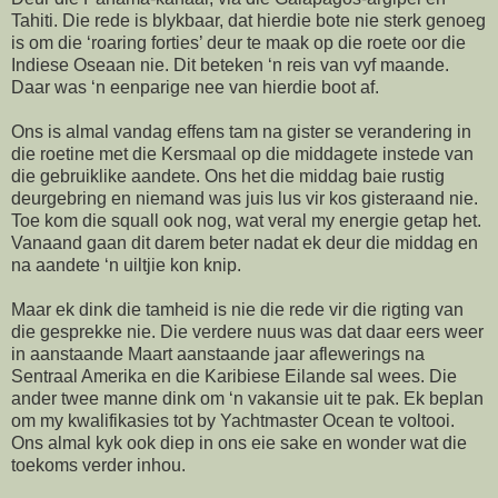
Tahiti. Die rede is blykbaar, dat hierdie bote nie sterk genoeg
is om die ‘roaring forties’ deur te maak op die roete oor die
Indiese Oseaan nie. Dit beteken ‘n reis van vyf maande.
Daar was ‘n eenparige nee van hierdie boot af.
Ons is almal vandag effens tam na gister se verandering in
die roetine met die Kersmaal op die middagete instede van
die gebruiklike aandete. Ons het die middag baie rustig
deurgebring en niemand was juis lus vir kos gisteraand nie.
Toe kom die squall ook nog, wat veral my energie getap het.
Vanaand gaan dit darem beter nadat ek deur die middag en
na aandete ‘n uiltjie kon knip.
Maar ek dink die tamheid is nie die rede vir die rigting van
die gesprekke nie. Die verdere nuus was dat daar eers weer
in aanstaande Maart aanstaande jaar aflewerings na
Sentraal Amerika en die Karibiese Eilande sal wees. Die
ander twee manne dink om ‘n vakansie uit te pak. Ek beplan
om my kwalifikasies tot by Yachtmaster Ocean te voltooi.
Ons almal kyk ook diep in ons eie sake en wonder wat die
toekoms verder inhou.