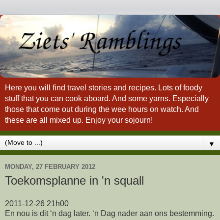
Here you will find travel stories and recipes. Lots of foody
stuff that you can cook aboard. And some yarns. Especially
those that come out during the wee hours on watch. And
these are all mixed up. Enjoy your sojourn!
▼
MONDAY, 27 FEBRUARY 2012
Toekomsplanne in 'n squall
2011-12-26 21h00
En nou is dit ‘n dag later. ‘n Dag nader aan ons bestemming.