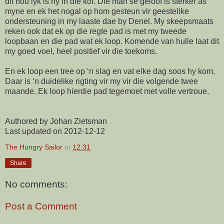
dit nou lyk is hy in die kol. Die man se geloof is sterker as
myne en ek het nogal op hom gesteun vir geestelike
ondersteuning in my laaste dae by Denel. My skeepsmaats
reken ook dat ek op die regte pad is met my tweede
loopbaan en die pad wat ek loop. Komende van hulle laat dit
my goed voel, heel positief vir die toekoms.
En ek loop een tree op ‘n slag en vat elke dag soos hy kom.
Daar is ‘n duidelike rigting vir my vir die volgende twee
maande. Ek loop hierdie pad tegemoet met volle vertroue.
Authored by Johan Zietsman
Last updated on 2012-12-12
The Hungry Sailor
at
12:31
Share
No comments:
Post a Comment