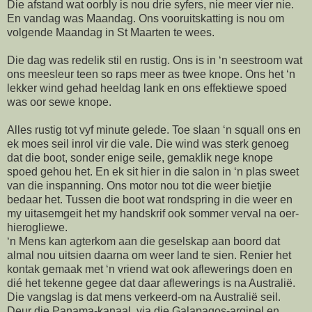
Die afstand wat oorbly is nou drie syfers, nie meer vier nie.
En vandag was Maandag. Ons vooruitskatting is nou om
volgende Maandag in St Maarten te wees.
Die dag was redelik stil en rustig. Ons is in ‘n seestroom wat
ons meesleur teen so raps meer as twee knope. Ons het ‘n
lekker wind gehad heeldag lank en ons effektiewe spoed
was oor sewe knope.
Alles rustig tot vyf minute gelede. Toe slaan ‘n squall ons en
ek moes seil inrol vir die vale. Die wind was sterk genoeg
dat die boot, sonder enige seile, gemaklik nege knope
spoed gehou het. En ek sit hier in die salon in ‘n plas sweet
van die inspanning. Ons motor nou tot die weer bietjie
bedaar het. Tussen die boot wat rondspring in die weer en
my uitasemgeit het my handskrif ook sommer verval na oer-
hierogliewe.
‘n Mens kan agterkom aan die geselskap aan boord dat
almal nou uitsien daarna om weer land te sien. Renier het
kontak gemaak met ‘n vriend wat ook aflewerings doen en
dié het tekenne gegee dat daar aflewerings is na Australië.
Die vangslag is dat mens verkeerd-om na Australië seil.
Deur die Panama-kanaal, via die Galapagos-argipel en